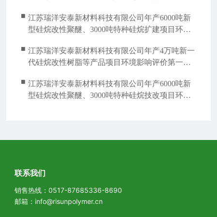
吨特种涂料、5000吨纺织助剂自动化改造项目
■
江苏瑞洋安泰新材料科技有限公司年产6000吨新
（第一阶段）竣工环境保护验收监测报告验收公
型硅烷改性聚醚、3000吨特种硅烷扩建项目环境
示
影响评价征求意见稿
■
江苏瑞洋安泰新材料科技有限公司年产4万吨新一
代硅烷改性树脂等产品项目环境影响评价第一次
公示
■
江苏瑞洋安泰新材料科技有限公司年产6000吨新
型硅烷改性聚醚、3000吨特种硅烷技改项目环境
影响评价第一次公示
联系我们
销售热线：
0517-87685336-8690
邮箱：
info@risunpolymer.cn