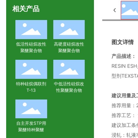
相关产品
图文详情
低活性硅烷改性
高硬度硅烷改性
聚醚聚合物
聚醚聚合物
产品描述：
RESIN
型剂TEXST
特种硅烷偶联剂
中低活性硅烷改
T-13
性聚醚聚合物
建议用量及
推荐用量：20
推荐工艺：
自主开发STP用
建议加工条
聚醚特种聚醚
浸轧：轧液率