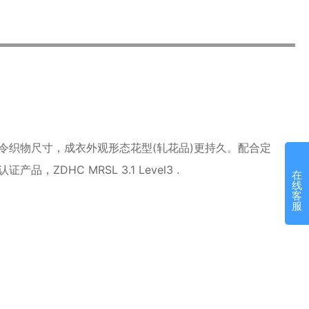
，令织物尺寸，成衣外观形态花型(轧花品)更持久。配合定
品，ZDHC MRSL 3.1 Level3 .
在
线
客
服