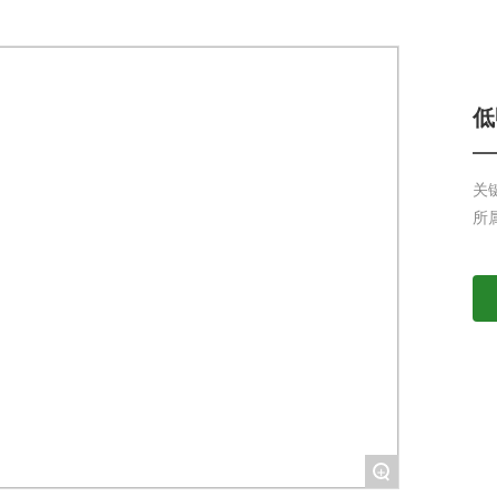
低
关
所
+