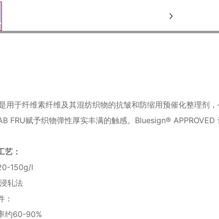
 ESH是用于纤维素纤维及其混纺织物的抗皱和防缩用预催化整理剂
AB FRU赋予织物弹性厚实丰满的触感。Bluesign® APPROVED 认证产
工艺：
-150g/l
 浸轧法
件：
约60-90%