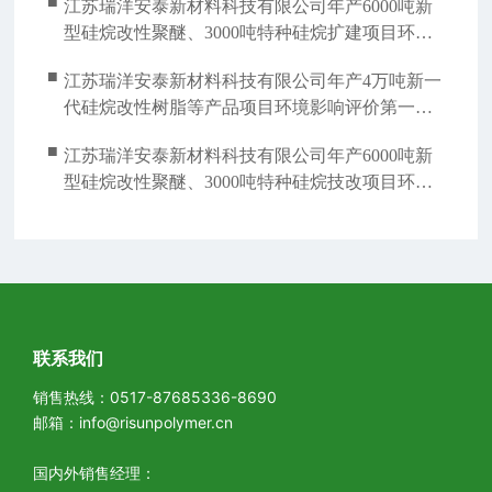
■
江苏瑞洋安泰新材料科技有限公司年产6000吨新
（第一阶段）竣工环境保护验收监测报告验收公
型硅烷改性聚醚、3000吨特种硅烷扩建项目环境
示
影响评价征求意见稿
■
江苏瑞洋安泰新材料科技有限公司年产4万吨新一
代硅烷改性树脂等产品项目环境影响评价第一次
公示
■
江苏瑞洋安泰新材料科技有限公司年产6000吨新
型硅烷改性聚醚、3000吨特种硅烷技改项目环境
影响评价第一次公示
联系我们
销售热线：
0517-87685336-8690
邮箱：
info@risunpolymer.cn
国内外销售经理：