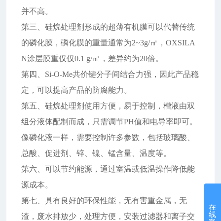
并不高。
第三、硅烷处理剂形成的超薄有机膜可以代替传统
的磷化膜，磷化膜的重量通常为2~3g/㎡，OXSILA
N涂层膜重仅仅0.1 g/㎡，差异约为20倍。
第四、Si-O-Me共价键分子间结合力强，因此产品稳
定，可以提高产品的防腐能力。
第五、硅烷处理剂使用方便，易于控制，槽液由双
组分液体配制而成，只需调节PH值和电导率即可。
像磷化液一样，需要控制许多参数，包括玻璃酸、
总酸、促进剂、锌、镍、锰含量、温度等。
第六、可以节约能源，通过室温或低温操作降低能
源成本。
第七、具有良好的环保性能，无有害重金属，无
在
线
渣，废水排放少，处理方便，安装过滤器和离子交